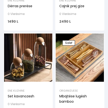
ENE KUZHINE
ENE KUZHINE
Dërras prerëse
Cajnik prej gize
0 Vlerësime
0 Vlerësime
1490
L
2490
L
Sale!
ENE KUZHINE
ORGANIZUESE
Set kavanozesh
Mbajtëse lugësh
bamboo
0 Vlerësime