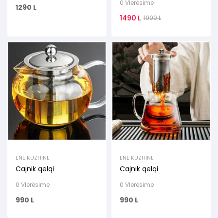
0 Vlerësime
1290
L
1490
L
1990
L
ENE KUZHINE
ENE KUZHINE
Cajnik qelqi
Cajnik qelqi
0 Vlerësime
0 Vlerësime
990
L
990
L