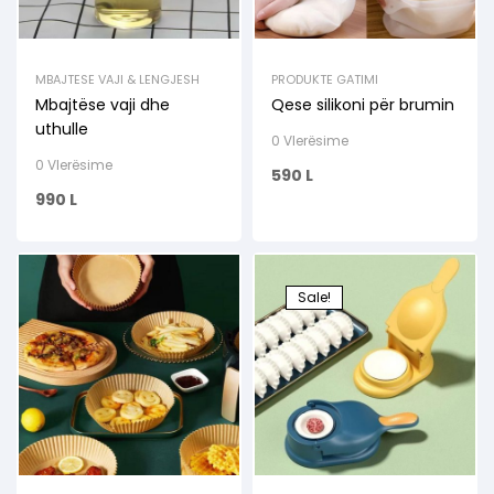
MBAJTESE VAJI & LENGJESH
PRODUKTE GATIMI
Mbajtëse vaji dhe
Qese silikoni për brumin
uthulle
0 Vlerësime
0 Vlerësime
590
L
990
L
Sale!