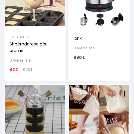
ENE KUZHINE
Ibrik
Shpërndarëse për
0 Vlerësime
brumin
990
L
0 Vlerësime
400
L
690
L