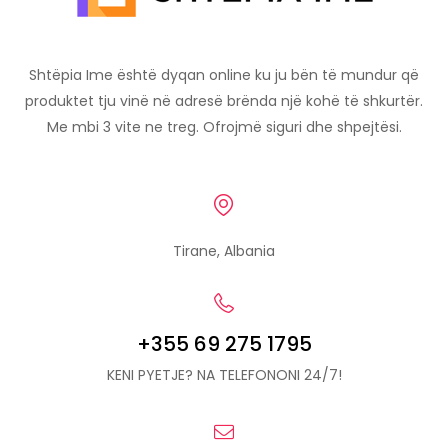
Shtëpia Ime është dyqan online ku ju bën të mundur që
produktet tju vinë në adresë brënda një kohë të shkurtër.
Me mbi 3 vite ne treg. Ofrojmë siguri dhe shpejtësi.
Tirane, Albania
+355 69 275 1795
KENI PYETJE? NA TELEFONONI 24/7!