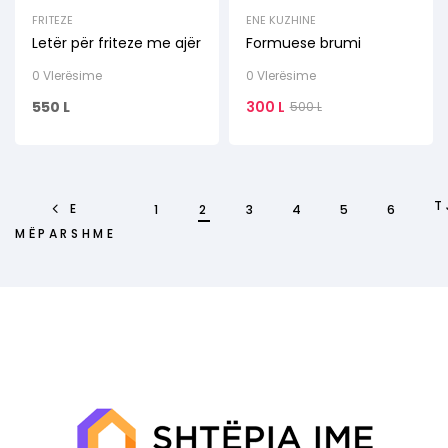
FRITEZE
ENE KUZHINE
Letër për friteze me ajër
Formuese brumi
0 Vlerësime
0 Vlerësime
550
L
300
L
500
L
T
E
1
2
3
4
5
6
MËPARSHME