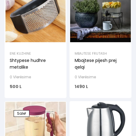
ENE KUZHINE
MBAJTESE FRUTASH
Shtypese hudhre
Mbajtese pijesh prej
metalike
qelqi
0 Vlerësime
0 Vlerësime
500
L
1490
L
Sale!