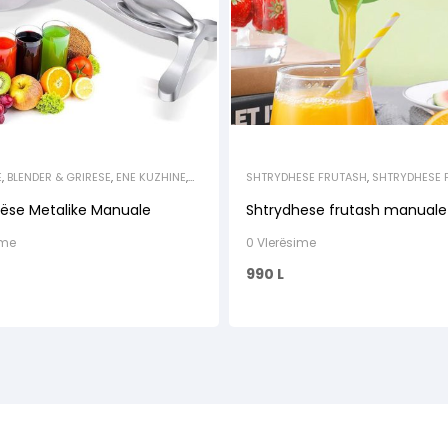
E
,
BLENDER & GRIRESE
,
ENE KUZHINE
,
SHTRYDHESE FRUTASH
,
SHTRYDHESE 
SHTRYDHESE FRUTASH
,
SHTRYDHESE
ëse Metalike Manuale
Shtrydhese frutash manuale
ime
0 Vlerësime
990
L