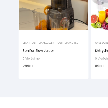
ELEKTROSHTEPIAKE
,
ELEKTROSHTEPIAKE TE
AKSESOR
VOGLA
,
SHTRYDHESE FRUTASH
,
SHTRYDHESE
KUZHINA
,
FRUTASH
FRUTASH
Sonifer Slow Juicer
Shtrydh
0 Vlerësime
0 Vlerës
7990
L
890
L