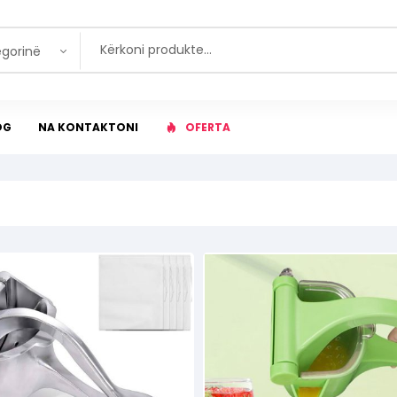
egorinë
OG
NA KONTAKTONI
OFERTA