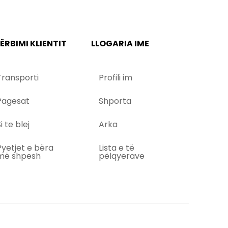
ËRBIMI KLIENTIT
LLOGARIA IME
Transporti
Profili im
Pagesat
Shporta
i te blej
Arka
Pyetjet e bëra
Lista e të
më shpesh
pëlqyerave