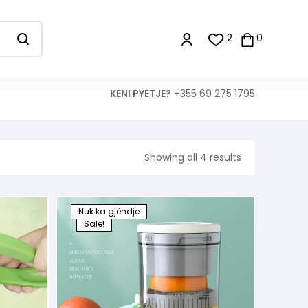
2
0
KENI PYETJE?
+355 69 275 1795
Showing all 4 results
Nuk ka gjëndje
Sale!