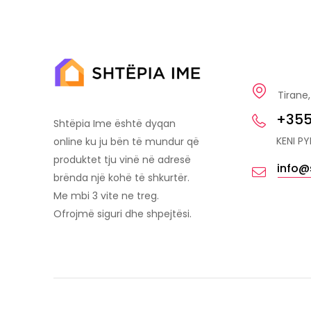
Tirane,
+355
Shtëpia Ime është dyqan
KENI P
online ku ju bën të mundur që
produktet tju vinë në adresë
info@
brënda një kohë të shkurtër.
Me mbi 3 vite ne treg.
Ofrojmë siguri dhe shpejtësi.