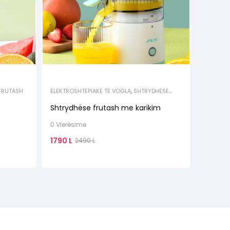
FRUTASH
ELEKTROSHTEPIAKE TE VOGLA
,
SHTRYDHESE
FRUTASH
Shtrydhëse frutash me karikim
0 Vlerësime
1790
L
2490
L