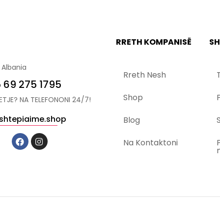
RRETH KOMPANISË
SH
 Albania
Rreth Nesh
 69 275 1795
Shop
YETJE? NA TELEFONONI 24/7!
shtepiaime.shop
Blog
S
Na Kontaktoni