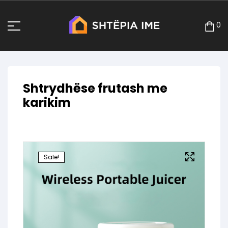
0
Shtrydhëse frutash me
karikim
Sale!