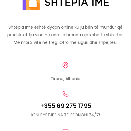
Shtëpia Ime është dyqan online ku ju bën të mundur që
produktet tju vinë në adresë brënda një kohë të shkurtër.
Me mbi 3 vite ne treg. Ofrojmë siguri dhe shpejtësi.
Tirane, Albania
+355 69 275 1795
KENI PYETJE? NA TELEFONONI 24/7!