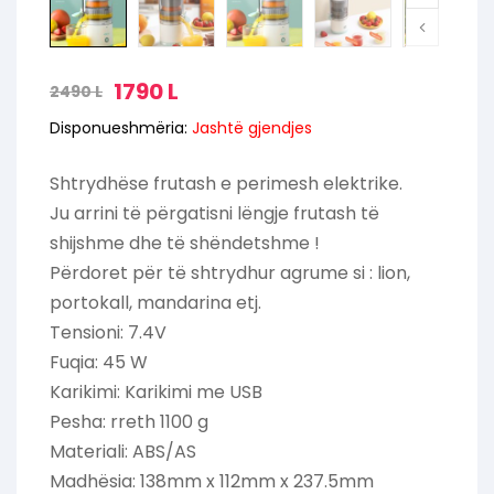
1790
L
2490
L
Disponueshmëria:
Jashtë gjendjes
Shtrydhëse frutash e perimesh elektrike.
Ju arrini të përgatisni lëngje frutash të
shijshme dhe të shëndetshme !
Përdoret për të shtrydhur agrume si : lion,
portokall, mandarina etj.
Tensioni: 7.4V
Fuqia: 45 W
Karikimi: Karikimi me USB
Pesha: rreth 1100 g
Materiali: ABS/AS
Madhësia: 138mm x 112mm x 237.5mm