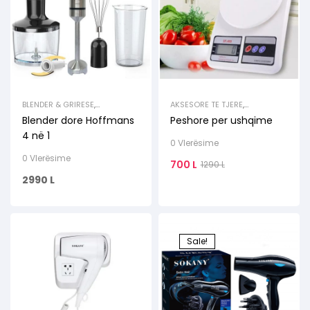
BLENDER & GRIRESE
,
AKSESORE TE TJERE
,
ELEKTROSHTEPIAKE TE VOGLA
ELEKTROSHTEPIAKE TE VOGLA
Blender dore Hoffmans
Peshore per ushqime
4 në 1
0 Vlerësime
0 Vlerësime
700
L
1290
L
2990
L
Sale!