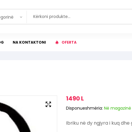
egorinë
OG
NA KONTAKTONI
OFERTA
1490
L
Disponueshmëria:
Në magazinë
Ibriku në dy ngjyra i kuq dhe 