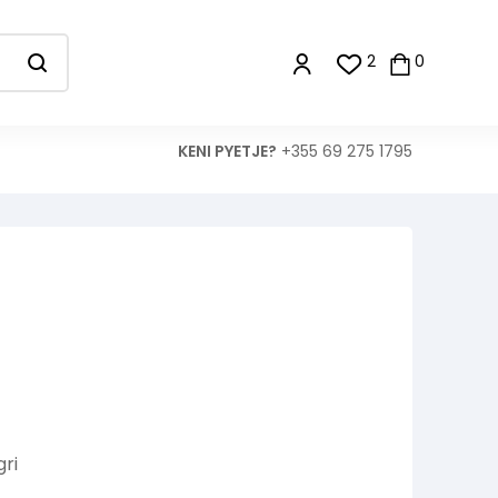
2
0
KENI PYETJE?
+355 69 275 1795
gri