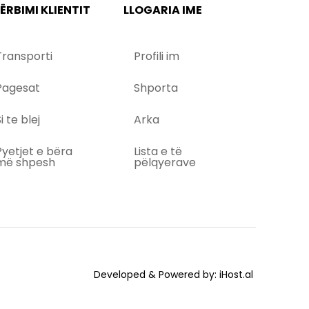
ËRBIMI KLIENTIT
LLOGARIA IME
Transporti
Profili im
Pagesat
Shporta
i te blej
Arka
Pyetjet e bëra
Lista e të
më shpesh
pëlqyerave
Developed & Powered by:
iHost.al