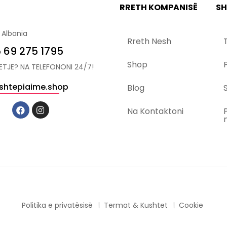
RRETH KOMPANISË
SH
 Albania
Rreth Nesh
 69 275 1795
Shop
YETJE? NA TELEFONONI 24/7!
shtepiaime.shop
Blog
S
Na Kontaktoni
Politika e privatësisë
Termat & Kushtet
Cookie