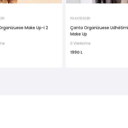
ORI
PA KATEGORI
rganizuese Make Up-i 2
Çanta Organizuese Udhëtimi
Make Up
ime
0 Vlerësime
1990
L