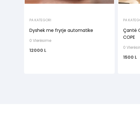
PA KATEGORI
PA KATEG
Dyshek me fryrje automatike
Çantë O
COPE
0 Vlerësime
0 Vlerës
12000
L
1500
L