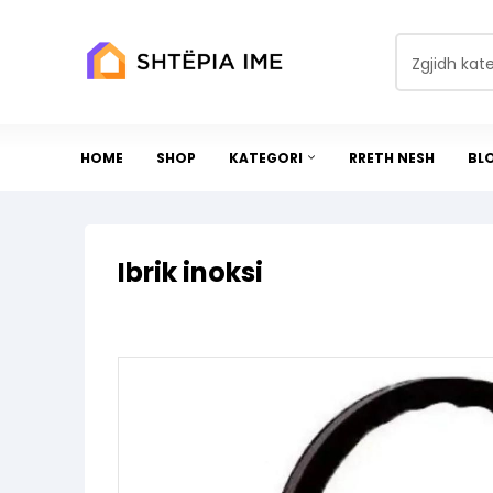
Zgjidh kat
HOME
SHOP
KATEGORI
RRETH NESH
BL
Ibrik inoksi