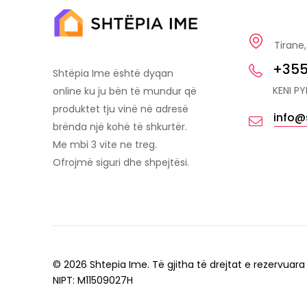
Tirane,
+355
Shtëpia Ime është dyqan
KENI P
online ku ju bën të mundur që
produktet tju vinë në adresë
info@
brënda një kohë të shkurtër.
Me mbi 3 vite ne treg.
Ofrojmë siguri dhe shpejtësi.
© 2026 Shtepia Ime. Të gjitha të drejtat e rezervuara
NIPT: M11509027H