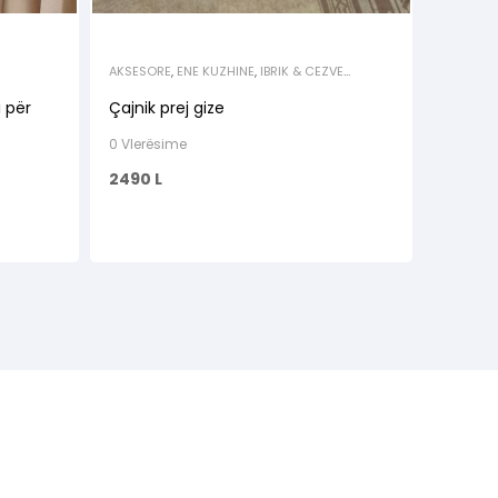
AKSESORE
,
ENE KUZHINE
,
IBRIK & CEZVE
ELEKTRIKE
,
KUZHINA
 për
Çajnik prej gize
0 Vlerësime
2490
L