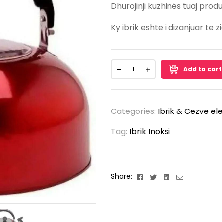
Dhurojinji kuzhinës tuaj pr
Ky ibrik eshte i dizanjuar te 
Add to cart
Categories:
Ibrik & Cezve el
Tag:
Ibrik Inoksi
Facebook
Twitter
Linkedin
Email
Share: