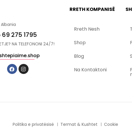
RRETH KOMPANISË
SH
 Albania
Rreth Nesh
 69 275 1795
Shop
YETJE? NA TELEFONONI 24/7!
shtepiaime.shop
Blog
S
Na Kontaktoni
Politika e privatësisë
Termat & Kushtet
Cookie