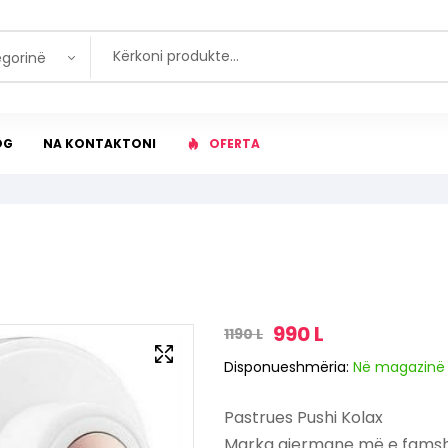
egorinë
OG
NA KONTAKTONI
OFERTA
990
L
1190
L
Disponueshmëria:
Në magazinë
Pastrues Pushi Kolax
Marka gjermane më e famshme