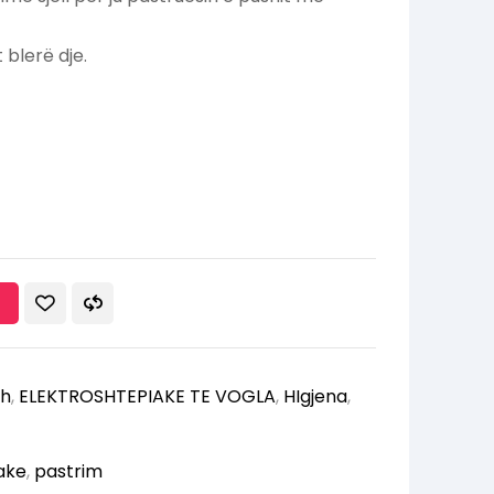
t blerë dje.
sh
,
ELEKTROSHTEPIAKE TE VOGLA
,
HIgjena
,
ake
,
pastrim