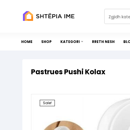
Zgjidh kat
HOME
SHOP
KATEGORI
RRETH NESH
BL
Pastrues Pushi Kolax
Sale!