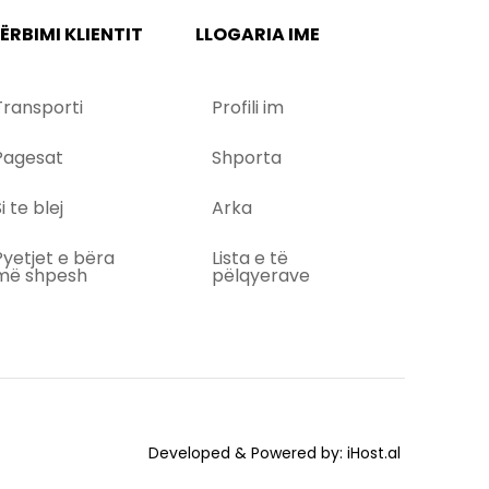
ËRBIMI KLIENTIT
LLOGARIA IME
Transporti
Profili im
Pagesat
Shporta
i te blej
Arka
Pyetjet e bëra
Lista e të
më shpesh
pëlqyerave
Developed & Powered by:
iHost.al