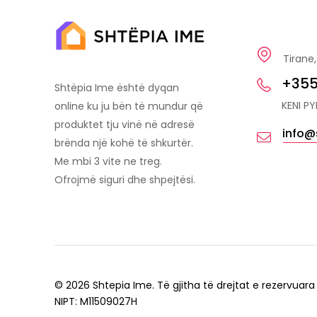
Tirane,
+355
Shtëpia Ime është dyqan
KENI P
online ku ju bën të mundur që
produktet tju vinë në adresë
info@
brënda një kohë të shkurtër.
Me mbi 3 vite ne treg.
Ofrojmë siguri dhe shpejtësi.
© 2026 Shtepia Ime. Të gjitha të drejtat e rezervuara
NIPT: M11509027H