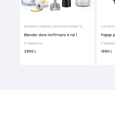
BLENDER & GRIRESE
,
ELEKTROSHTEPIAKE TE
ELEKTROS
VOGLA
KUZHINA
,
/ GRILLE
Blender dore Hoffmans 4 në 1
Pajisje
0 Vlerësime
0 Vlerës
2990
L
1990
L