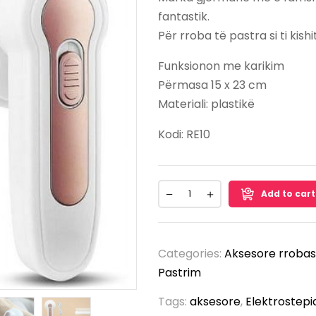
fantastik.
Për rroba të pastra si ti kishi
Funksionon me karikim
Përmasa 15 x 23 cm
Materiali: plastikë
Kodi: RE10
Add to cart
Categories:
Aksesore rroba
Pastrim
Tags:
aksesore
,
Elektrostepi