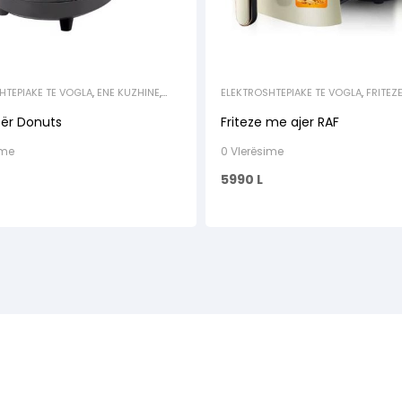
HTEPIAKE TE VOGLA
,
ENE KUZHINE
,
ELEKTROSHTEPIAKE TE VOGLA
,
FRITEZ
PRODUKTE GATIMI
,
TOSTIER / THEKSE
 për Donuts
Friteze me ajer RAF
ime
0 Vlerësime
5990
L