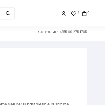
2
0
KENI PYETJE?
+355 69 275 1795
 sjell për ju pastruesin e pushit më