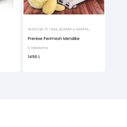
E
AKSESORE TE TJERE
,
BLENDER & GRIRESE
,
ELEKTROSHTEPIAKE
,
ELEKTROSHTEPIAKE TE
VOGLA
,
ENE KUZHINE
,
PRODUKTE GATIMI
Prerëse Perimesh Metalike
0 Vlerësime
1490
L