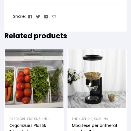
Facebook
Twitter
Linkedin
Email
Share:
Related products
AKSESORE
,
ENE KUZHINE
,
ENE KUZHINE
,
KUZHINA
MBAJTESE FRUTASH
,
RAFTE &
Organizues Plastik
Mbajtese për drithërat
MBAJTESE