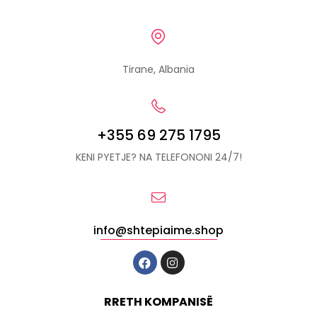
Tirane, Albania
+355 69 275 1795
KENI PYETJE? NA TELEFONONI 24/7!
info@shtepiaime.shop
RRETH KOMPANISË