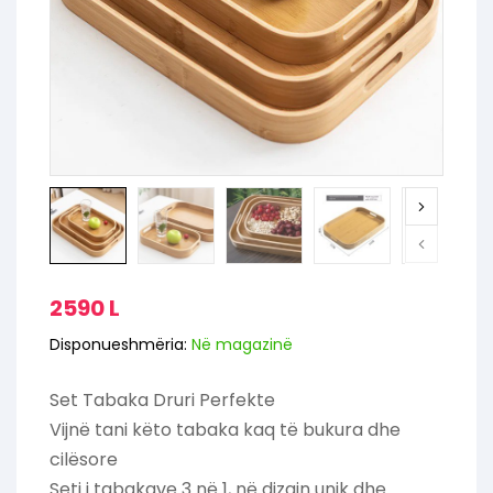
2590
L
Disponueshmëria:
Në magazinë
Set Tabaka Druri Perfekte
Vijnë tani këto tabaka kaq të bukura dhe
cilësore
Seti i tabakave 3 në 1, në dizajn unik dhe