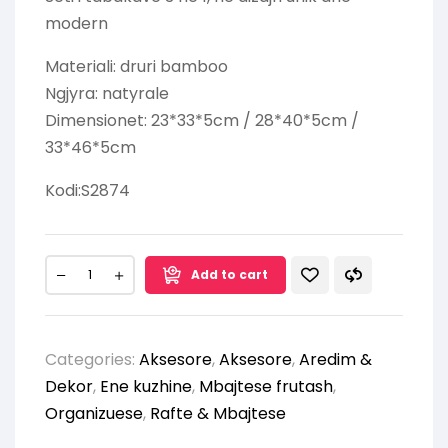
modern
Materiali: druri bamboo
Ngjyra: natyrale
Dimensionet: 23*33*5cm / 28*40*5cm /
33*46*5cm
Kodi:S2874
Add to cart
Categories:
Aksesore
,
Aksesore
,
Aredim &
Dekor
,
Ene kuzhine
,
Mbajtese frutash
,
Organizuese
,
Rafte & Mbajtese