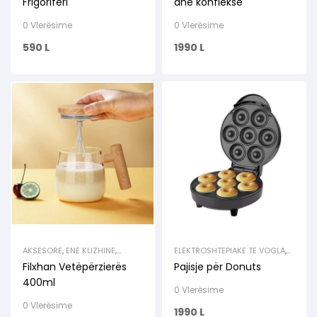
Frigoriferi
dhe konflekse
0 Vlerësime
0 Vlerësime
590
L
1990
L
AKSESORE
,
ENE KUZHINE
,
ELEKTROSHTEPIAKE TE VOGLA
,
MBAJTESE VAJI & LENGJESH
,
ENE KUZHINE
,
KUZHINA
,
Filxhan Vetëpërzierës
Pajisje për Donuts
RISI
PRODUKTE GATIMI
,
TOSTIER /
THEKSE / GRILLE
400ml
0 Vlerësime
0 Vlerësime
1990
L