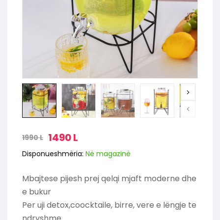
1490
L
1990
L
Disponueshmëria:
Në magazinë
Mbajtese pijesh prej qelqi mjaft moderne dhe
e bukur
Per uji detox,coocktaile, birre, vere e lëngje te
ndryshme…