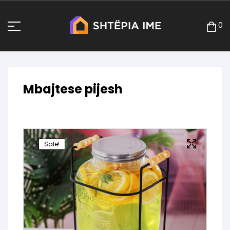
0
Mbajtese pijesh
Sale!