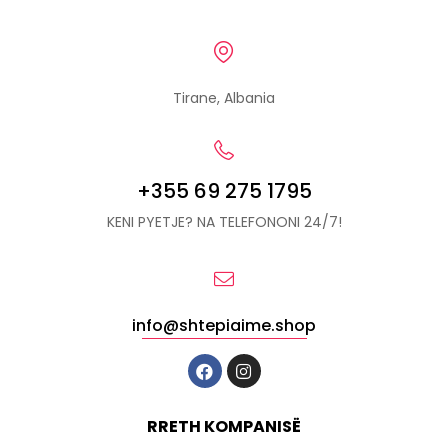
Tirane, Albania
+355 69 275 1795
KENI PYETJE? NA TELEFONONI 24/7!
info@shtepiaime.shop
RRETH KOMPANISË