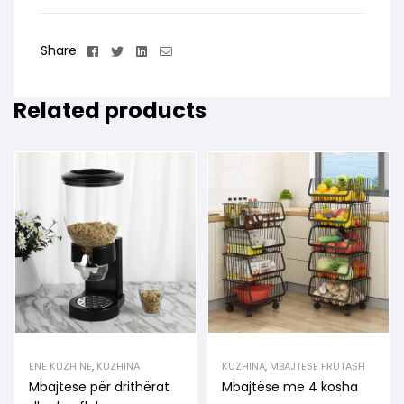
Facebook
Twitter
Linkedin
Email
Share:
Related products
ENE KUZHINE
,
KUZHINA
KUZHINA
,
MBAJTESE FRUTASH
Mbajtese për drithërat
Mbajtëse me 4 kosha