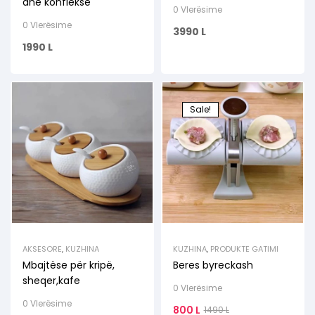
dhe konflekse
0 Vlerësime
0 Vlerësime
3990
L
1990
L
Sale!
AKSESORE
,
KUZHINA
KUZHINA
,
PRODUKTE GATIMI
Mbajtëse për kripë,
Beres byreckash
sheqer,kafe
0 Vlerësime
0 Vlerësime
800
L
1490
L