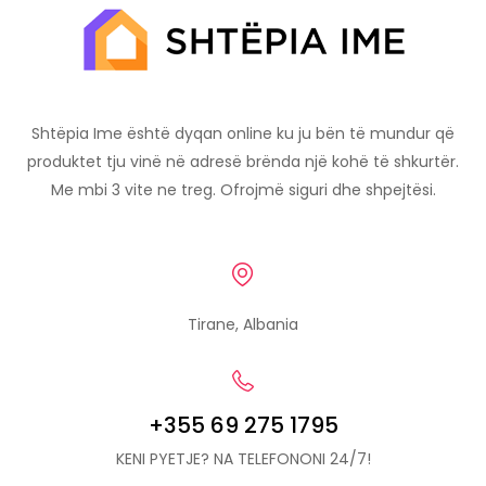
Shtëpia Ime është dyqan online ku ju bën të mundur që
produktet tju vinë në adresë brënda një kohë të shkurtër.
Me mbi 3 vite ne treg. Ofrojmë siguri dhe shpejtësi.
Tirane, Albania
+355 69 275 1795
KENI PYETJE? NA TELEFONONI 24/7!