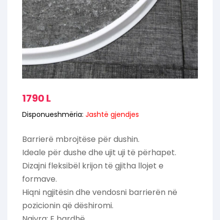
1790
L
Disponueshmëria:
Jashtë gjendjes
Barrierë mbrojtëse për dushin.
Ideale për dushe dhe ujit uji të përhapet.
Dizajni fleksibël krijon të gjitha llojet e
formave.
Hiqni ngjitësin dhe vendosni barrierën në
pozicionin që dëshiromi.
Ngjyra: E bardhë