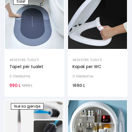
Sale!
AKSESORE TUALETI
AKSESORE TUALETI
Tapet për tualet
Kapak per WC
0 Vlerësime
0 Vlerësime
990
L
1690
L
1290
L
Nuk ka gjëndje