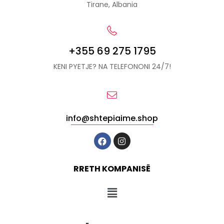
Tirane, Albania
+355 69 275 1795
KENI PYETJE? NA TELEFONONI 24/7!
info@shtepiaime.shop
RRETH KOMPANISË