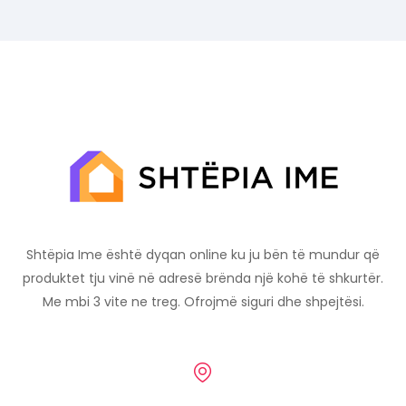
Shtëpia Ime është dyqan online ku ju bën të mundur që
produktet tju vinë në adresë brënda një kohë të shkurtër.
Me mbi 3 vite ne treg. Ofrojmë siguri dhe shpejtësi.