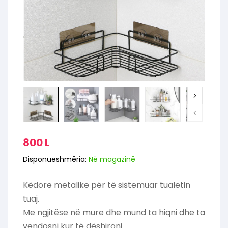
800
L
Disponueshmëria:
Në magazinë
Këdore metalike për të sistemuar tualetin
tuaj.
Me ngjitëse në mure dhe mund ta hiqni dhe ta
vendosni kur të dëshironi.