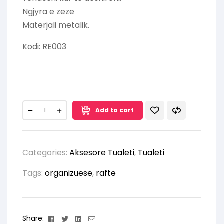
Ngjyra e zeze
Materjali metalik.
Kodi: RE003
Add to cart
Categories:
Aksesore Tualeti
,
Tualeti
Tags:
organizuese
,
rafte
Facebook
Twitter
Linkedin
Email
Share: