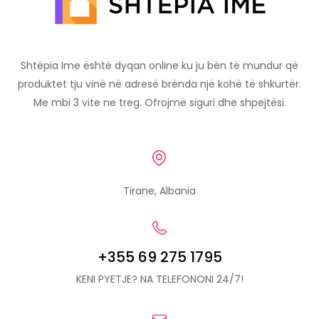
Shtëpia Ime është dyqan online ku ju bën të mundur që
produktet tju vinë në adresë brënda një kohë të shkurtër.
Me mbi 3 vite ne treg. Ofrojmë siguri dhe shpejtësi.
Tirane, Albania
+355 69 275 1795
KENI PYETJE? NA TELEFONONI 24/7!