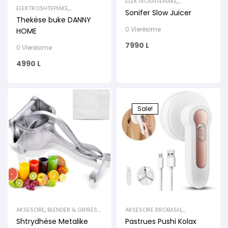
ELEKTROSHTEPIAKE
,
ELEKTROSHTEPIAKE TE VOGLA
,
ELEKTROSHTEPIAKE
,
Sonifer Slow Juicer
SHTRYDHESE FRUTASH
,
ELEKTROSHTEPIAKE TE VOGLA
,
Thekëse buke DANNY
SHTRYDHESE FRUTASH
TOSTIER / THEKSE / GRILLE
0 Vlerësime
HOME
7990
L
0 Vlerësime
4990
L
Sale!
AKSESORE
,
BLENDER & GRIRESE
,
AKSESORE RROBASH
,
ENE KUZHINE
,
KUZHINA
,
ELEKTROSHTEPIAKE TE VOGLA
,
Shtrydhëse Metalike
Pastrues Pushi Kolax
SHTRYDHESE FRUTASH
,
HIGJENA
,
PASTRIM