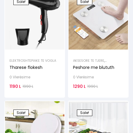
Sale!
Sale!
ELEKTROSHTEPIAKE TE VOGLA
AKSESORE TE TJERE
,
ELEKTROSHTEPIAKE TE VOGLA
Tharese flokesh
Peshore me blututh
0 Vlerësime
0 Vlerësime
1190
L
1290
L
1990
L
1990
L
Sale!
Sale!