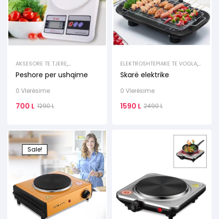
AKSESORE TE TJERE
,
ELEKTROSHTEPIAKE TE VOGLA
,
ELEKTROSHTEPIAKE TE VOGLA
TOSTIER / THEKSE / GRILLE
Peshore per ushqime
Skarë elektrike
0 Vlerësime
0 Vlerësime
700
L
1590
L
1290
L
2490
L
Sale!