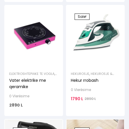
Sale!
ELEKTROSHTEPIAKE TE VOGLA
,
HEKUROSJE
,
HEKUROSJE &
TOSTIER / THEKSE / GRILLE
PASTRIM
Vater elektrike me
Hekur rrobash
qeramike
0 Vlerësime
0 Vlerësime
1790
L
2890
L
2890
L