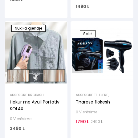
1490
L
Nuk ka gjëndje
Sale!
AKSESORE RROBASH
,
AKSESORE TE TJERE
,
AKSESORE TE TJERE
,
ELEKTROSHTEPIAKE TE VOGLA
Hekur me Avull Portativ
Tharese flokesh
ELEKTROSHTEPIAKE TE VOGLA
,
HEKUROSJE
KOLAX
0 Vlerësime
0 Vlerësime
1790
L
2490
L
2490
L