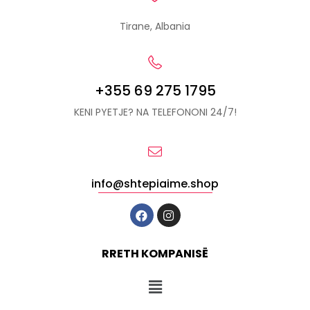
Tirane, Albania
+355 69 275 1795
KENI PYETJE? NA TELEFONONI 24/7!
info@shtepiaime.shop
RRETH KOMPANISË