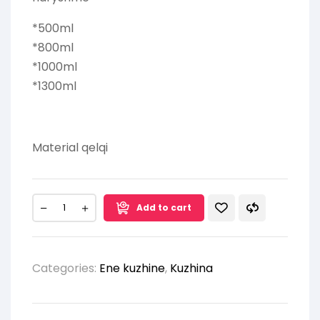
*500ml
*800ml
*1000ml
*1300ml
Material qelqi
Add to cart
Categories:
Ene kuzhine
,
Kuzhina