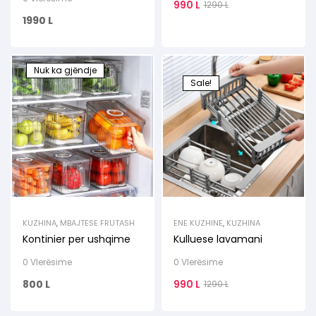
990
L
1290
L
1990
L
Nuk ka gjëndje
Sale!
KUZHINA
,
MBAJTESE FRUTASH
ENE KUZHINE
,
KUZHINA
Kontinier per ushqime
Kulluese lavamani
0 Vlerësime
0 Vlerësime
800
L
990
L
1290
L