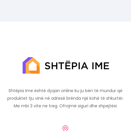
Shtëpia Ime është dyqan online ku ju bën të mundur që
produktet tju vinë në adresë brënda një kohë të shkurtër.
Me mbi 3 vite ne treg. Ofrojmë siguri dhe shpejtësi.