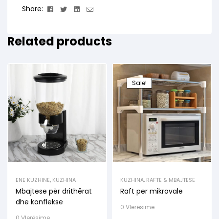
Facebook
Twitter
Linkedin
Email
Share:
Related products
Sale!
ENE KUZHINE
,
KUZHINA
KUZHINA
,
RAFTE & MBAJTESE
Mbajtese për drithërat
Raft per mikrovale
dhe konflekse
0 Vlerësime
0 Vlerësime