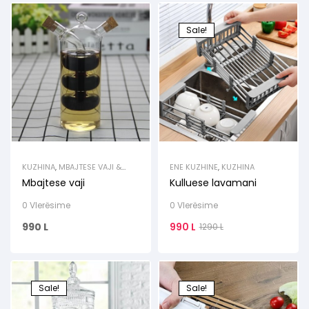
Sale!
KUZHINA
,
MBAJTESE VAJI &
ENE KUZHINE
,
KUZHINA
LENGJESH
Mbajtese vaji
Kulluese lavamani
0 Vlerësime
0 Vlerësime
990
L
990
L
1290
L
Sale!
Sale!