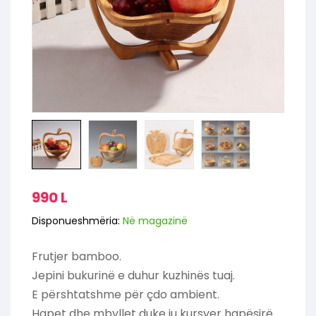
990
L
Disponueshmëria:
Në magazinë
Frutjer bamboo.
Jepini bukurinë e duhur kuzhinës tuaj.
E përshtatshme për çdo ambient.
Hapet dhe mbyllet duke ju kursyer hapësirë.