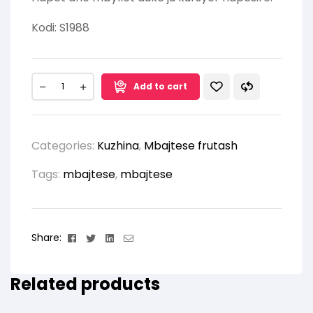
Kodi: S1988
Add to cart
Categories:
Kuzhina
,
Mbajtese frutash
Tags:
mbajtese
,
mbajtese
Facebook
Twitter
Linkedin
Email
Share:
Related products