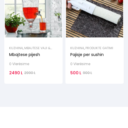
KUZHINA
,
MBAJTESE VAJI &
KUZHINA
,
PRODUKTE GATIMI
LENGJESH
Mbajtese pijesh
Pajisje per sushin
0 Vlerësime
0 Vlerësime
2490
L
500
L
2990
L
900
L