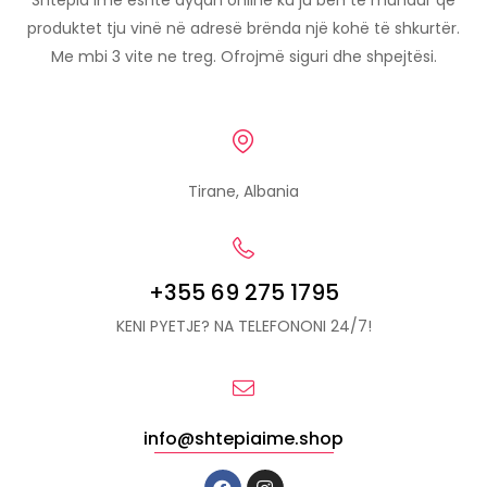
Shtëpia Ime është dyqan online ku ju bën të mundur që
produktet tju vinë në adresë brënda një kohë të shkurtër.
Me mbi 3 vite ne treg. Ofrojmë siguri dhe shpejtësi.
Tirane, Albania
+355 69 275 1795
KENI PYETJE? NA TELEFONONI 24/7!
info@shtepiaime.shop