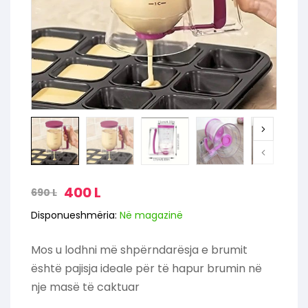
400
L
690
L
Disponueshmëria:
Në magazinë
Mos u lodhni më shpërndarësja e brumit
është pajisja ideale për të hapur brumin në
nje masë të caktuar