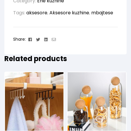
Category:
Ene kuzhine
Tags:
aksesore
,
Aksesore kuzhine
,
mbajtese
Facebook
Twitter
Linkedin
Email
Share:
Related products