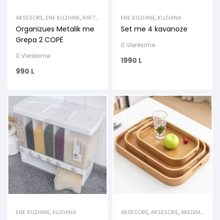
AKSESORE
,
ENE KUZHINE
,
RAFTE
ENE KUZHINE
,
KUZHINA
& MBAJTESE
Organizues Metalik me
Set me 4 kavanoze
Grepa 2 COPË
0 Vlerësime
0 Vlerësime
1990
L
990
L
ENE KUZHINE
,
KUZHINA
AKSESORE
,
AKSESORE
,
AREDIM
& DEKOR
,
ENE KUZHINE
,