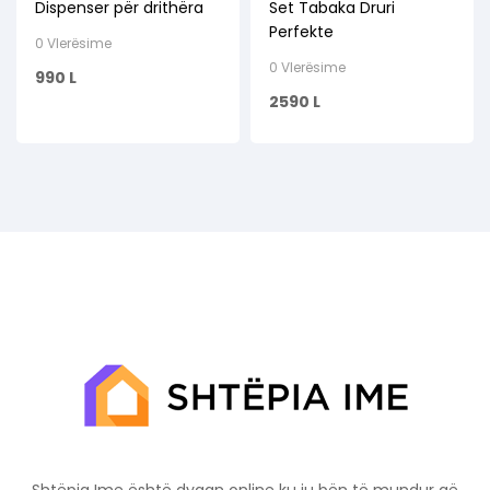
Dispenser për drithëra
Set Tabaka Druri
MBAJTESE FRUTASH
,
ORGANIZUESE
,
RAFTE &
Perfekte
0 Vlerësime
MBAJTESE
0 Vlerësime
990
L
2590
L