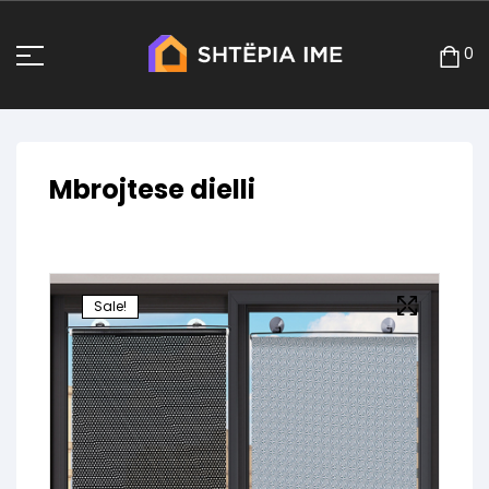
0
Mbrojtese dielli
Sale!