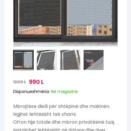
990
L
1200
L
Disponueshmëria:
Në magazinë
Mbrojtëse dielli për shtëpinë dhe makinën.
Ngjitet lehtësisht tek xhami.
Ofron hije totale dhe mbron privatësinë tuaj.
Instalohet lehtësisht në dritare dhe dyer.