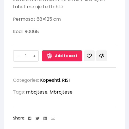
Lahet me ujë të ftohtë.
Permasat 68×125 cm
Kodi: R0068
Add to cart
Categories:
Kopeshti
,
RISI
Tags:
mbajtese
,
Mbrojtese
Facebook
Twitter
Linkedin
Email
Share: