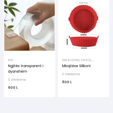
RISI
ENE KUZHINE
,
FRITEZE
,
KUZHINA
,
PRODUKTE GATIMI
,
Ngjitës transparent i
Mbajtëse Silikoni
RISI
dyanshëm
0 Vlerësime
0 Vlerësime
800
L
600
L