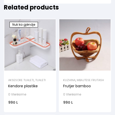
Related products
Nuk ka gjëndje
AKSESORE TUALETI
,
TUALETI
KUZHINA
,
MBAJTESE FRUTASH
Kendore plastike
Frutjer bamboo
0 Vlerësime
0 Vlerësime
990
L
990
L