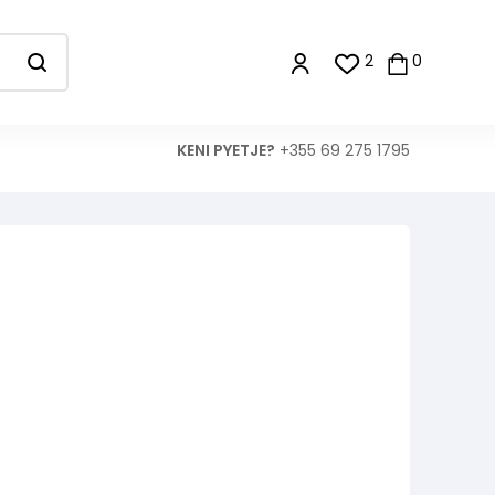
2
0
KENI PYETJE?
+355 69 275 1795