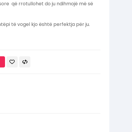
sore që rrotullohet do ju ndihmojë më së
tëpi të vogel kjo është perfektja për ju.