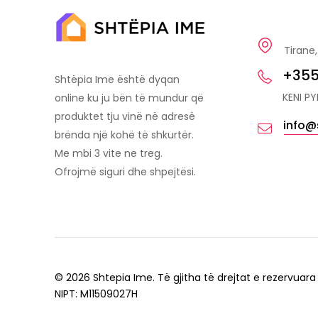
Tirane,
+355
Shtëpia Ime është dyqan
KENI P
online ku ju bën të mundur që
produktet tju vinë në adresë
info@
brënda një kohë të shkurtër.
Me mbi 3 vite ne treg.
Ofrojmë siguri dhe shpejtësi.
© 2026 Shtepia Ime. Të gjitha të drejtat e rezervuara
NIPT: M11509027H