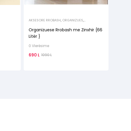
AKSESORE RROBASH
,
ORGANIZUES
,
ORGANIZUESE RROBASH & KEPUCESH
Organizuese Rrobash me Zinxhir {66
Litër }
0 Vlerësime
690
L
1090
L