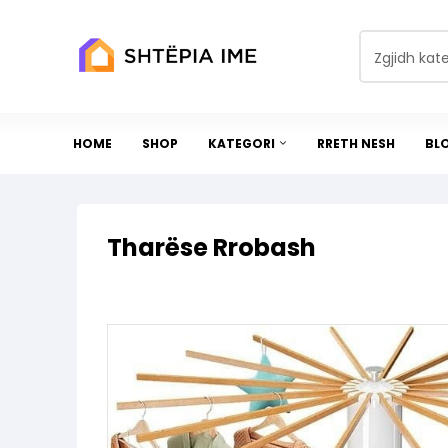
Zgjidh kat
HOME
SHOP
KATEGORI
RRETH NESH
BL
Tharëse Rrobash