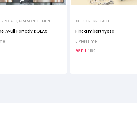
E RROBASH
,
AKSESORE TE TJERE
,
AKSESORE RROBASH
HTEPIAKE TE VOGLA
,
HEKUROSJE
e Avull Portativ KOLAX
Pinca mberthyese
ime
0 Vlerësime
990
L
1190
L