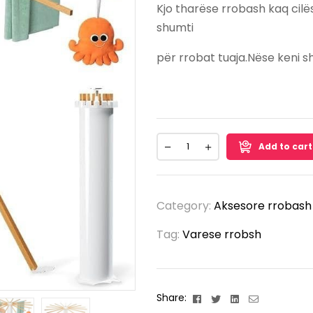
Kjo tharëse rrobash kaq cilë
shumti
për rrobat tuaja.Nëse keni sh
Add to cart
Category:
Aksesore rrobash
Tag:
Varese rrobsh
Facebook
Twitter
Linkedin
Email
Share: