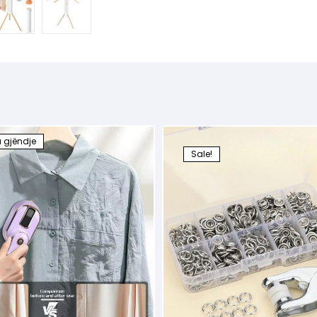
a gjëndje
Sale!