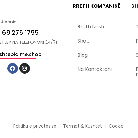
RRETH KOMPANISË
SH
 Albania
Rreth Nesh
 69 275 1795
Shop
YETJE? NA TELEFONONI 24/7!
shtepiaime.shop
Blog
S
Na Kontaktoni
Politika e privatësisë
Termat & Kushtet
Cookie