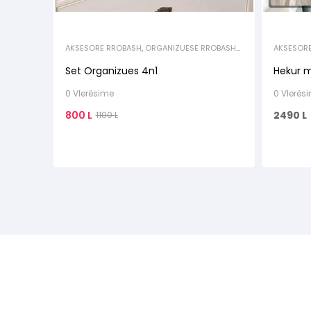
AKSESORE RROBASH
,
ORGANIZUESE RROBASH
AKSESOR
& KEPUCESH
ELEKTROS
Set Organizues 4n1
Hekur m
0 Vlerësime
0 Vlerës
800
L
2490
L
1100
L