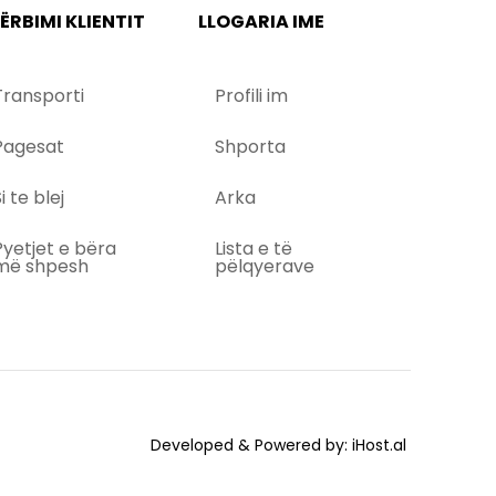
ËRBIMI KLIENTIT
LLOGARIA IME
Transporti
Profili im
Pagesat
Shporta
i te blej
Arka
Pyetjet e bëra
Lista e të
më shpesh
pëlqyerave
Developed & Powered by:
iHost.al