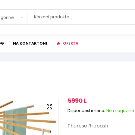
egorinë
OG
NA KONTAKTONI
OFERTA
5990
L
Disponueshmëria:
Në magazinë
Tharëse Rrobash