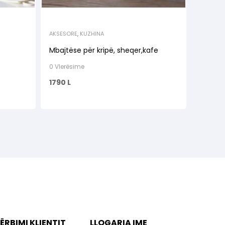
AKSESORE
,
KUZHINA
Mbajtëse për kripë, sheqer,kafe
0 Vlerësime
1790
L
ËRBIMI KLIENTIT
LLOGARIA IME