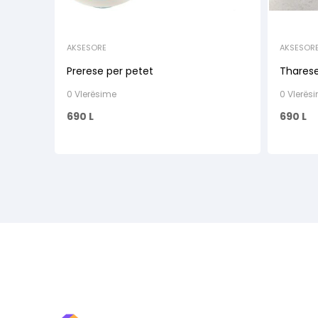
AKSESORE
AKSESOR
Prerese per petet
Tharese
0 Vlerësime
0 Vlerës
690
L
690
L