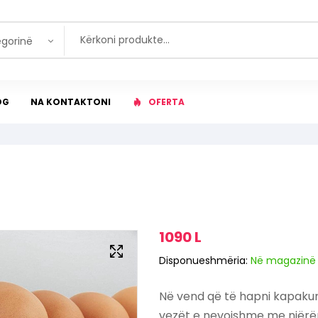
egorinë
OG
NA KONTAKTONI
OFERTA
1090
L
Disponueshmëria:
Në magazinë
Në vend që të hapni kapakun o
vezët e nevojshme me njërën