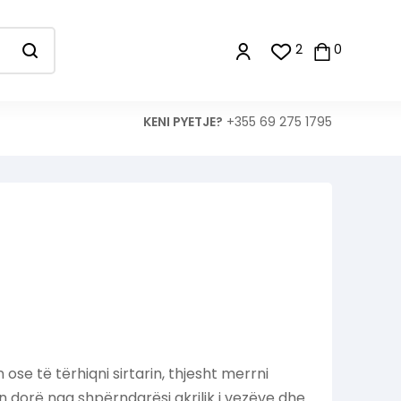
2
0
KENI PYETJE?
+355 69 275 1795
se të tërhiqni sirtarin, thjesht merrni
 dorë nga shpërndarësi akrilik i vezëve dhe