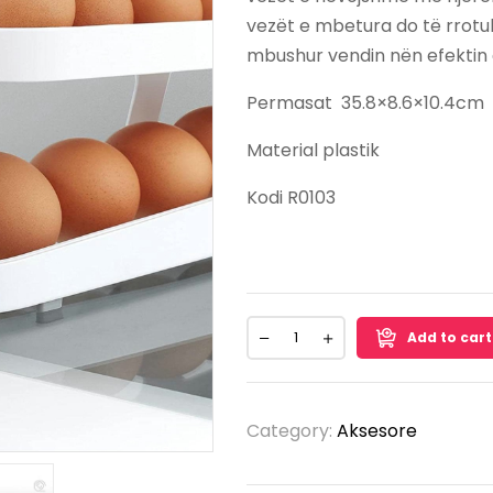
vezët e mbetura do të rrotu
mbushur vendin nën efektin e
Permasat 35.8×8.6×10.4cm
Material plastik
Kodi R0103
Add to cart
Category:
Aksesore