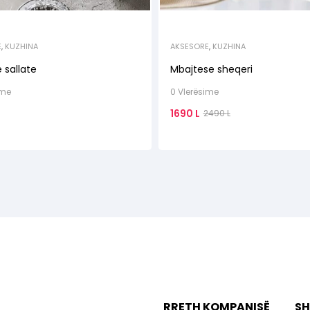
E
,
KUZHINA
AKSESORE
,
KUZHINA
 sallate
Mbajtese sheqeri
ime
0 Vlerësime
1690
L
2490
L
RRETH KOMPANISË
SH