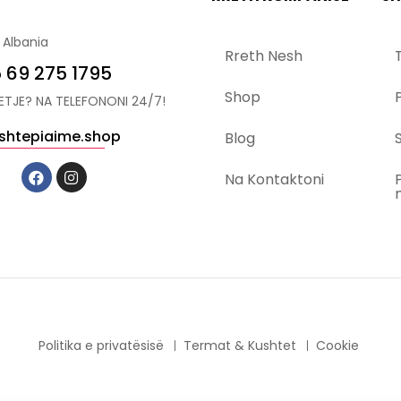
 Albania
Rreth Nesh
 69 275 1795
Shop
YETJE? NA TELEFONONI 24/7!
shtepiaime.shop
Blog
S
Na Kontaktoni
Politika e privatësisë
Termat & Kushtet
Cookie