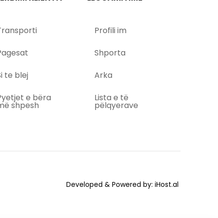
Transporti
Profili im
Pagesat
Shporta
i te blej
Arka
Pyetjet e bëra
Lista e të
më shpesh
pëlqyerave
Developed & Powered by:
iHost.al