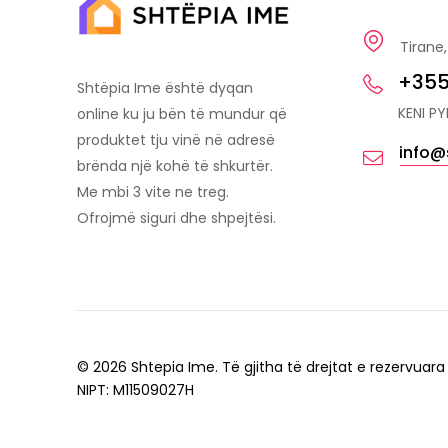
Tirane,
+355
Shtëpia Ime është dyqan
KENI P
online ku ju bën të mundur që
produktet tju vinë në adresë
info@
brënda një kohë të shkurtër.
Me mbi 3 vite ne treg.
Ofrojmë siguri dhe shpejtësi.
© 2026 Shtepia Ime. Të gjitha të drejtat e rezervuara
NIPT: M11509027H