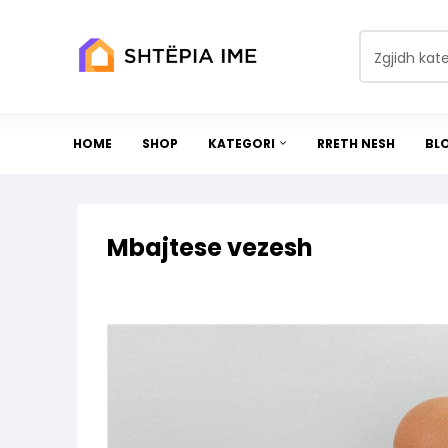
Zgjidh kat
HOME
SHOP
KATEGORI
RRETH NESH
BL
Mbajtese vezesh