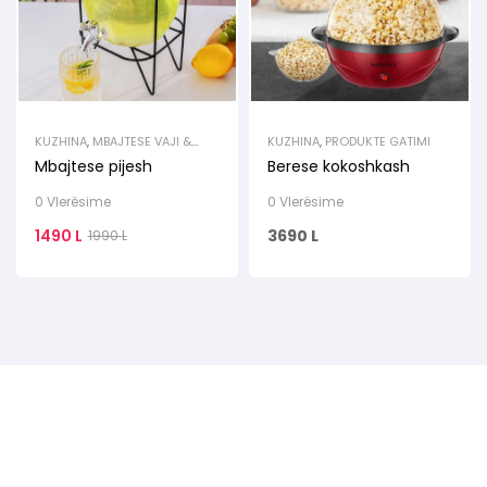
KUZHINA
,
MBAJTESE VAJI &
KUZHINA
,
PRODUKTE GATIMI
LENGJESH
Mbajtese pijesh
Berese kokoshkash
0 Vlerësime
0 Vlerësime
1490
L
3690
L
1990
L