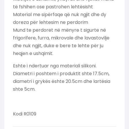
të fshihen ose pastrohen lehtësisht
Material me sipërfaqe që nuk ngjit dhe dy
doreza për lehtesim ne perdorim
Mund te perdoret në mënyre t sigurte në
frigorifere, furra, mikrovale dhe lavastovilje
dhe nuk ngjit, duke e bere te lehte për ju
heqjen e ushqimit.
Eshte i ndertuar nga materiali silikoni.
Diametri i poshtem i produktit shte 17.5cm,
diametri i grykës ështe 20.5cm dhe lartësia
shte 5cm.
Kodi R0109