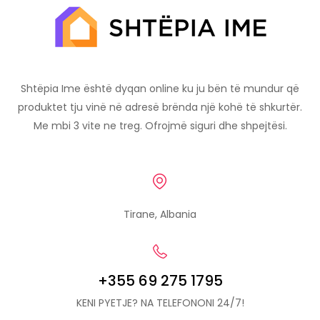
Shtëpia Ime është dyqan online ku ju bën të mundur që
produktet tju vinë në adresë brënda një kohë të shkurtër.
Me mbi 3 vite ne treg. Ofrojmë siguri dhe shpejtësi.
Tirane, Albania
+355 69 275 1795
KENI PYETJE? NA TELEFONONI 24/7!