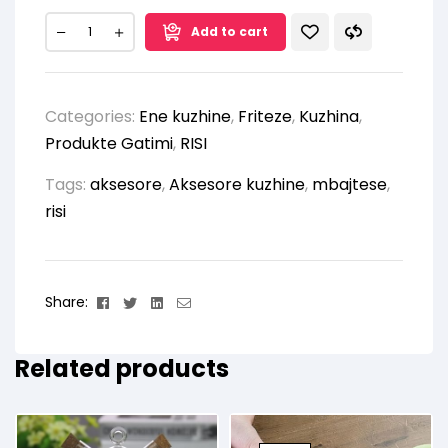
Add to cart
Categories:
Ene kuzhine
,
Friteze
,
Kuzhina
,
Produkte Gatimi
,
RISI
Tags:
aksesore
,
Aksesore kuzhine
,
mbajtese
,
risi
Facebook
Twitter
Linkedin
Email
Share:
Related products