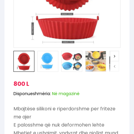
800
L
Disponueshmëria:
Në magazinë
Mbajtëse silikoni e riperdorshme per friteze
me ajer
E palosshme që nuk deformohen lehte
Mbetjet e ushaimit, yndyrat dhe njollat mund