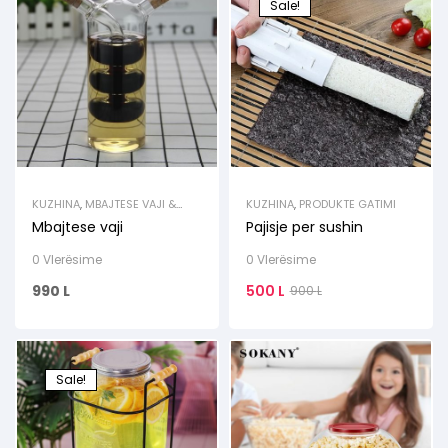
Sale!
KUZHINA
,
MBAJTESE VAJI &
KUZHINA
,
PRODUKTE GATIMI
LENGJESH
Mbajtese vaji
Pajisje per sushin
0 Vlerësime
0 Vlerësime
990
L
500
L
900
L
Sale!