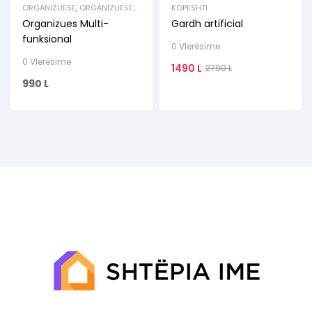
ORGANIZUESE
,
ORGANIZUESE
KOPESHTI
RROBASH & KEPUCESH
Organizues Multi-
Gardh artificial
funksional
0 Vlerësime
0 Vlerësime
1490
L
2790
L
990
L