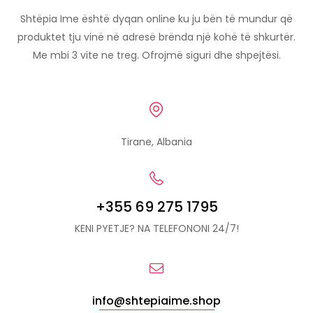
Shtëpia Ime është dyqan online ku ju bën të mundur që
produktet tju vinë në adresë brënda një kohë të shkurtër.
Me mbi 3 vite ne treg. Ofrojmë siguri dhe shpejtësi.
Tirane, Albania
+355 69 275 1795
KENI PYETJE? NA TELEFONONI 24/7!
info@shtepiaime.shop