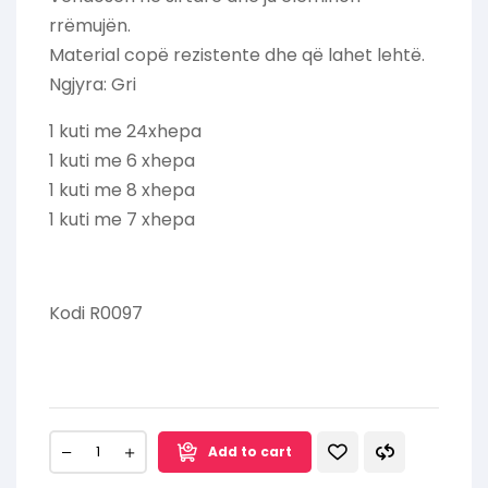
rrëmujën.
Material copë rezistente dhe që lahet lehtë.
Ngjyra: Gri
1 kuti me 24xhepa
1 kuti me 6 xhepa
1 kuti me 8 xhepa
1 kuti me 7 xhepa
Kodi R0097
Add to cart