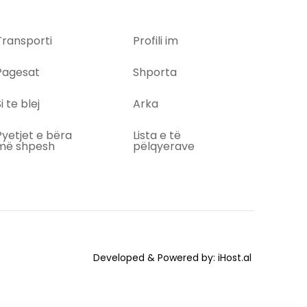
Transporti
Profili im
Pagesat
Shporta
i te blej
Arka
Pyetjet e bëra
Lista e të
më shpesh
pëlqyerave
Developed & Powered by:
iHost.al