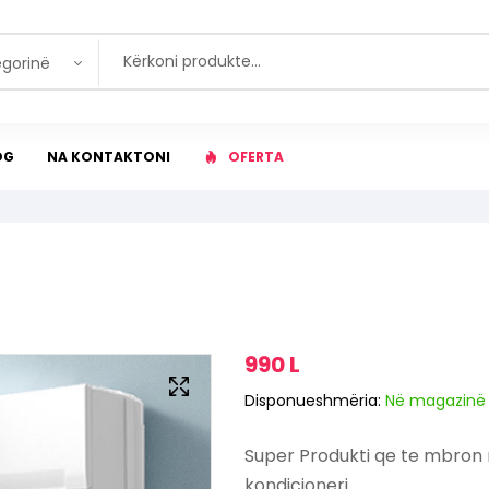
egorinë
OG
NA KONTAKTONI
OFERTA
990
L
Disponueshmëria:
Në magazinë
Super Produkti qe te mbron n
kondicioneri.