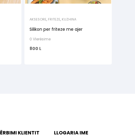
AKSESORE
,
FRITEZE
,
KUZHINA
Silikon per friteze me ajer
0 Vlerësime
800
L
ËRBIMI KLIENTIT
LLOGARIA IME