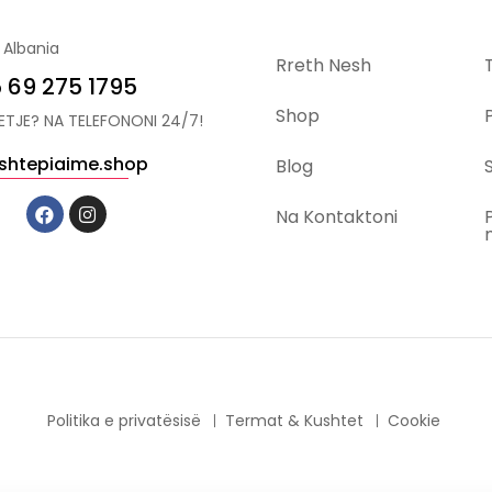
 Albania
Rreth Nesh
 69 275 1795
Shop
YETJE? NA TELEFONONI 24/7!
shtepiaime.shop
Blog
S
Na Kontaktoni
Politika e privatësisë
Termat & Kushtet
Cookie