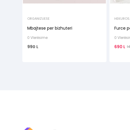
ORGANIZUESE
HEKUROSJ
Mbajtese per bizhuteri
Furce p
0 Vlerësime
0 Vlerës
990
L
690
L
1