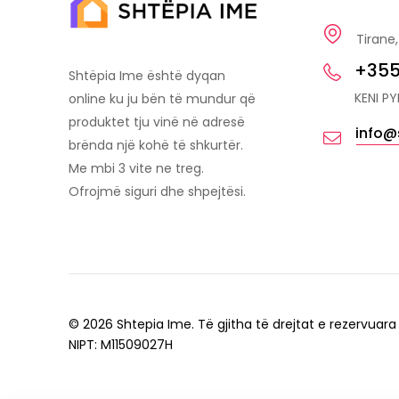
Tirane,
+355
Shtëpia Ime është dyqan
KENI P
online ku ju bën të mundur që
produktet tju vinë në adresë
info@
brënda një kohë të shkurtër.
Me mbi 3 vite ne treg.
Ofrojmë siguri dhe shpejtësi.
© 2026 Shtepia Ime. Të gjitha të drejtat e rezervuara
NIPT: M11509027H