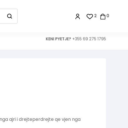
2
0
KENI PYETJE?
+355 69 275 1795
ga ajri i drejteperdrejte qe vjen nga