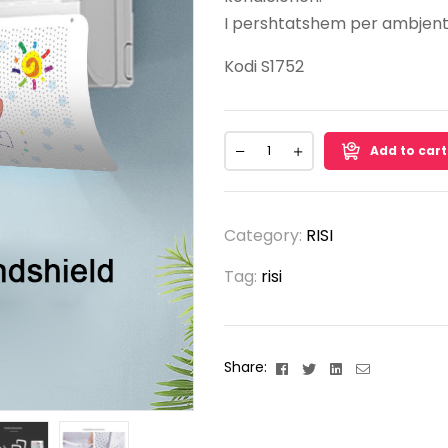
I pershtatshem per ambjente 
Kodi S1752
Add to cart
Category:
RISI
Tag:
risi
Facebook
Twitter
Linkedin
Email
Share: