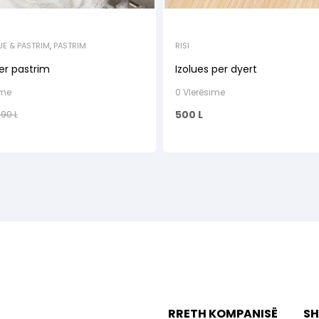
E & PASTRIM
,
PASTRIM
RISI
er pastrim
Izolues per dyert
ime
0 Vlerësime
500
L
490
L
RRETH KOMPANISË
SH