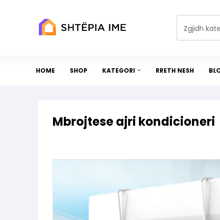
Zgjidh kat
HOME
SHOP
KATEGORI
RRETH NESH
BL
Mbrojtese ajri kondicioneri