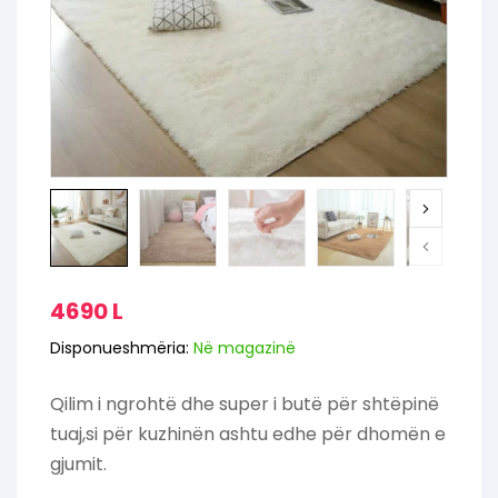
4690
L
Disponueshmëria:
Në magazinë
Qilim i ngrohtë dhe super i butë për shtëpinë
tuaj,si për kuzhinën ashtu edhe për dhomën e
gjumit.