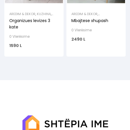
AREDIM & DEKOR
,
KUZHINA
,
AREDIM & DEKOR
,
MBAJTESE FRUTASH
,
MBAJTESE
ORGANIZUESE
,
RAFTE & VARESE
Organizues levizes 3
Mbajtese xhupash
VAJI & LENGJESH
,
RAFTE
kate
0 Vlerësime
0 Vlerësime
2490
L
1590
L