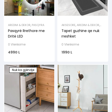
AREDIM & DEKOR
,
PASQYRA
AKSESORE
,
AREDIM & DEKOR
,
KUZHINA
Pasqyrë Rrethore me
Tapet guzhine qe nuk
Dritë LED
rreshket
0 Vlerësime
0 Vlerësime
4990
L
1990
L
Nuk ka gjëndje