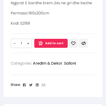
Ngjyrat E bardhe krem ,blu ne gri dhe bezhe
Permasa 180x200cm
Kodi: S2189
Add to cart
Categories:
Aredim & Dekor
,
Salloni
Facebook
Twitter
Linkedin
Email
Share: