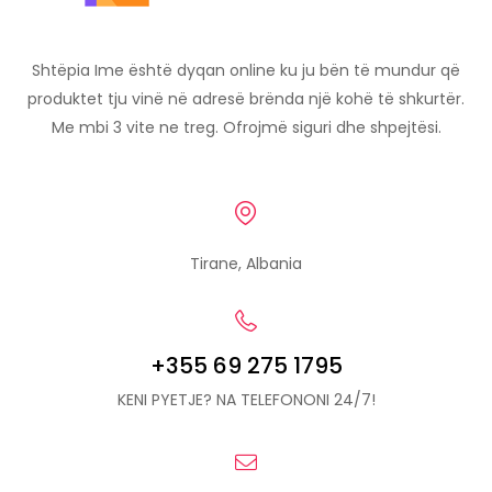
Shtëpia Ime është dyqan online ku ju bën të mundur që
produktet tju vinë në adresë brënda një kohë të shkurtër.
Me mbi 3 vite ne treg. Ofrojmë siguri dhe shpejtësi.
Tirane, Albania
+355 69 275 1795
KENI PYETJE? NA TELEFONONI 24/7!