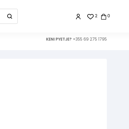
2
0
KENI PYETJE?
+355 69 275 1795