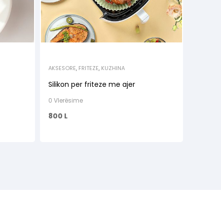
AKSESORE
,
FRITEZE
,
KUZHINA
Silikon per friteze me ajer
0 Vlerësime
800
L