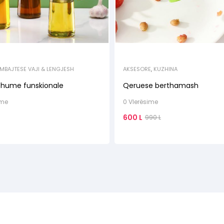
MBAJTESE VAJI & LENGJESH
AKSESORE
,
KUZHINA
shume funskionale
Qeruese berthamash
ime
0 Vlerësime
600
L
990
L