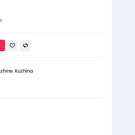
e
uzhine
,
Kuzhina