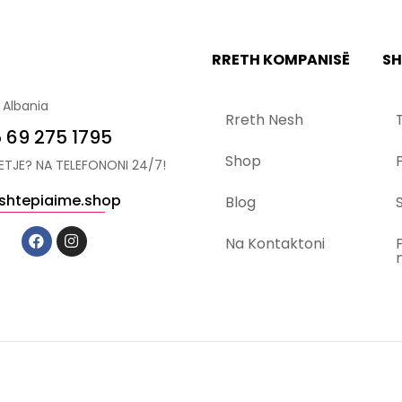
RRETH KOMPANISË
SH
 Albania
Rreth Nesh
 69 275 1795
Shop
YETJE? NA TELEFONONI 24/7!
shtepiaime.shop
Blog
S
Na Kontaktoni