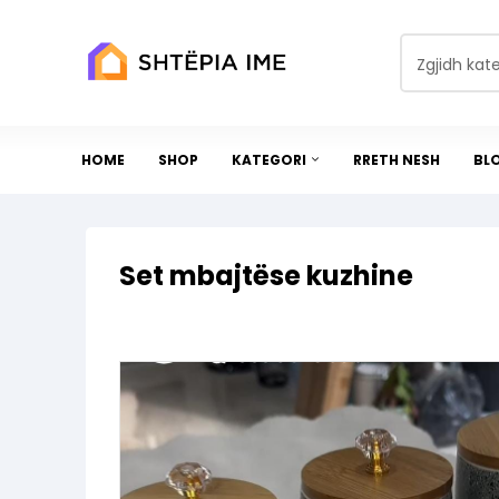
Zgjidh kat
HOME
SHOP
KATEGORI
RRETH NESH
BL
Set mbajtëse kuzhine