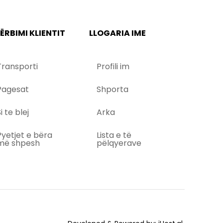
ËRBIMI KLIENTIT
LLOGARIA IME
Transporti
Profili im
Pagesat
Shporta
i te blej
Arka
Pyetjet e bëra
Lista e të
më shpesh
pëlqyerave