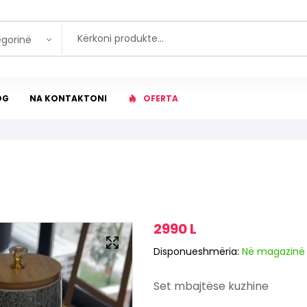
egorinë
OG
NA KONTAKTONI
OFERTA
2990
L
Disponueshmëria:
Në magazinë
Set mbajtëse kuzhine