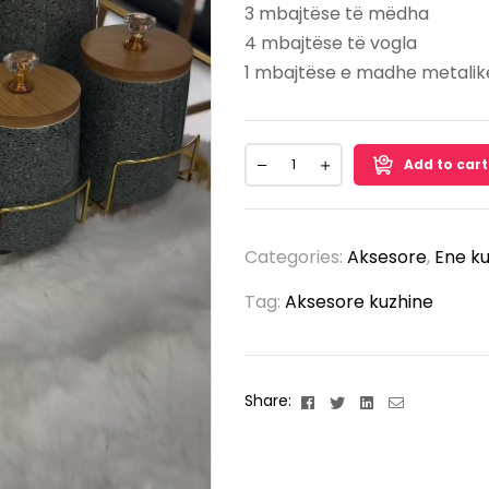
3 mbajtëse të mëdha
4 mbajtëse të vogla
1 mbajtëse e madhe metalik
Add to cart
Categories:
Aksesore
,
Ene k
Tag:
Aksesore kuzhine
Facebook
Twitter
Linkedin
Email
Share: