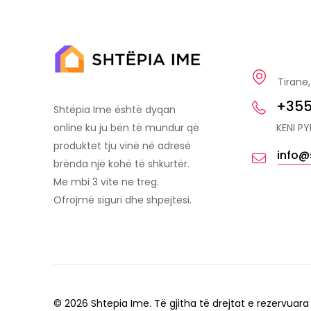
Tirane,
+355
Shtëpia Ime është dyqan
KENI P
online ku ju bën të mundur që
produktet tju vinë në adresë
info@
brënda një kohë të shkurtër.
Me mbi 3 vite ne treg.
Ofrojmë siguri dhe shpejtësi.
© 2026 Shtepia Ime. Të gjitha të drejtat e rezervuara