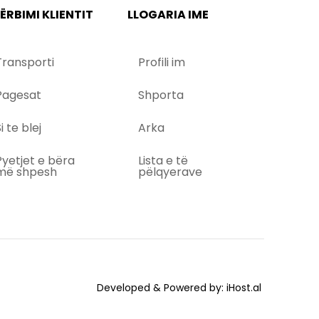
ËRBIMI KLIENTIT
LLOGARIA IME
Transporti
Profili im
Pagesat
Shporta
i te blej
Arka
Pyetjet e bëra
Lista e të
më shpesh
pëlqyerave
Developed & Powered by:
iHost.al