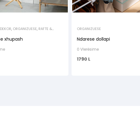
 DEKOR
,
ORGANIZUESE
,
RAFTE &
ORGANIZUESE
se xhupash
Ndarese dollapi
ime
0 Vlerësime
1790
L