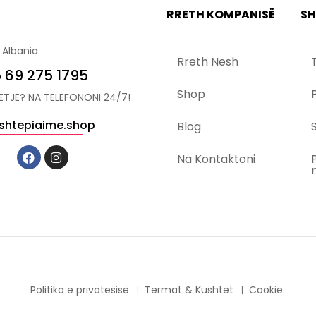
RRETH KOMPANISË
SH
 Albania
Rreth Nesh
 69 275 1795
Shop
YETJE? NA TELEFONONI 24/7!
shtepiaime.shop
Blog
S
Na Kontaktoni
Politika e privatësisë
Termat & Kushtet
Cookie