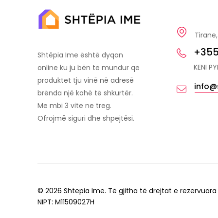
Tirane,
+355
Shtëpia Ime është dyqan
KENI P
online ku ju bën të mundur që
produktet tju vinë në adresë
info@
brënda një kohë të shkurtër.
Me mbi 3 vite ne treg.
Ofrojmë siguri dhe shpejtësi.
© 2026 Shtepia Ime. Të gjitha të drejtat e rezervuara
NIPT: M11509027H