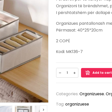
Organizoni të brëndshmet, pa
I përshtatshëm për dollapë o
Organizues pantallonash m
Përmasat: 40*25*20cm
2 COPË
Kodi:
MK136-7
Add to cart
Categories:
Organizuese
,
Or
Tag:
organizuese