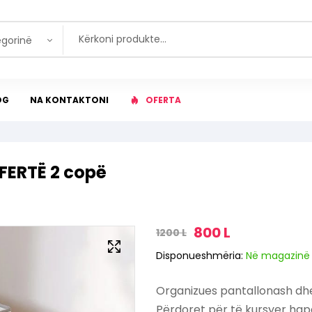
egorinë
OG
NA KONTAKTONI
OFERTA
FERTË 2 copë
800
L
1200
L
Disponueshmëria:
Në magazinë
Organizues pantallonash dh
Përdoret për të kursyer hapë