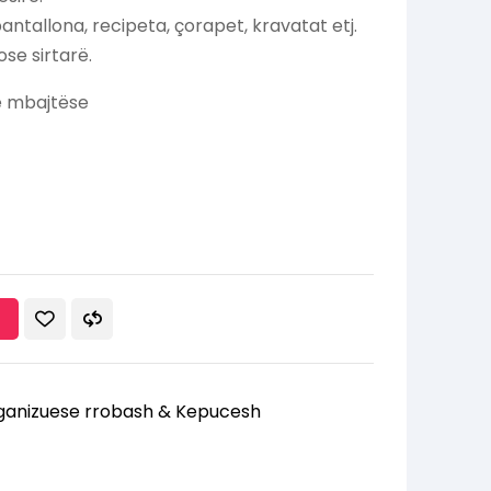
ntallona, recipeta, çorapet, kravatat etj.
se sirtarë.
e mbajtëse
ganizuese rrobash & Kepucesh