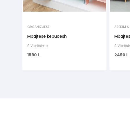
ORGANIZUESE
AREDIM &
VARESE
Mbajtese kepucesh
Mbajte
0 Vlerësime
0 Vlerës
1590
L
2490
L