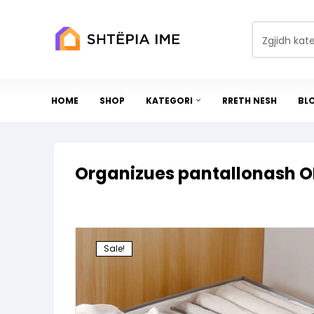
Zgjidh kat
HOME
SHOP
KATEGORI
RRETH NESH
BL
Organizues pantallonash O
Sale!