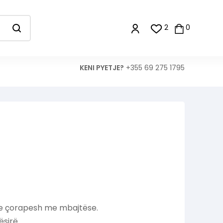
2
0
KENI PYETJE?
+355 69 275 1795
e çorapesh me mbajtëse.
sirë.