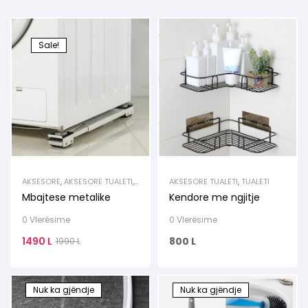
Sale!
AKSESORE
,
AKSESORE TUALETI
,
AKSESORE TUALETI
,
TUALETI
TUALETI
Mbajtese metalike
Kendore me ngjitje
0 Vlerësime
0 Vlerësime
1490
L
800
L
1990
L
Nuk ka gjëndje
Nuk ka gjëndje