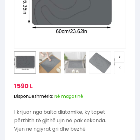
1590
L
Disponueshmëria:
Në magazinë
I krijuar nga balta diatomike, ky tapet
përthith të gjithë ujin në pak sekonda.
Vjen në ngjyrat gri dhe bezhë