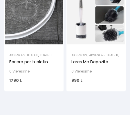
AKSESORE TUALETI
,
TUALETI
AKSESORE
,
AKSESORE TUALETI
,
HIGJENA
,
PASTRIM
,
TUALETI
Bariere per tualetin
Larës Me Depozitë
0 Vlerësime
0 Vlerësime
1790
L
990
L