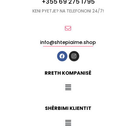
+355 69 275 1795
KENI PYETJE? NA TELEFONONI 24/7!
info@shtepiaime.shop
RRETH KOMPANISË
SHËRBIMI KLIENTIT