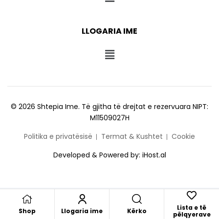
LLOGARIA IME
© 2026 Shtepia Ime. Të gjitha të drejtat e rezervuara NIPT:
M11509027H
Politika e privatësisë
Termat & Kushtet
Cookie
Developed & Powered by:
iHost.al
Lista e të
Kërko
Shop
Llogaria ime
pëlqyerave