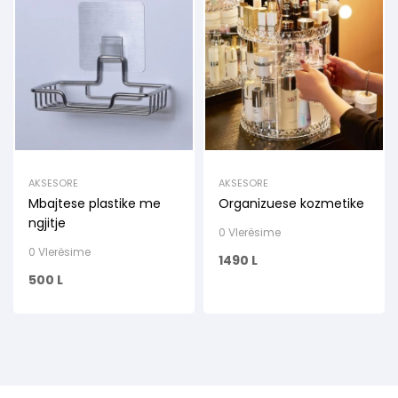
AKSESORE
AKSESORE
Mbajtese plastike me
Organizuese kozmetike
ngjitje
0 Vlerësime
0 Vlerësime
1490
L
500
L