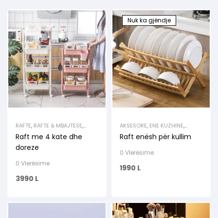
Nuk ka gjëndje
RAFTE
,
RAFTE & MBAJTESE
,
AKSESORE
,
ENE KUZHINE
,
RAFTE & VARESE
KUZHINA
Raft me 4 kate dhe
Raft enësh për kullim
doreze
0 Vlerësime
0 Vlerësime
1990
L
3990
L