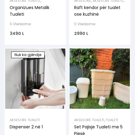
AKSESORE TUALETI
,
AKSESORE
,
AKSESORE TUALETI
,
ORGANIZUES
,
ORGANIZUESE
,
ORGANIZUES
,
ORGANIZUESE
,
Organizues Metalik
Raft kendor për tualet
RAFTE & VARESE
,
TUALETI
RAFTE & MBAJTESE
Tualeti
ose kuzhinë
0 Vlerësime
0 Vlerësime
3490
L
2990
L
Nuk ka gjëndje
AKSESORE TUALETI
AKSESORE TUALETI
,
TUALETI
Dispenser 2 në 1
Set Pajisje Tualeti me 5
Pjesë