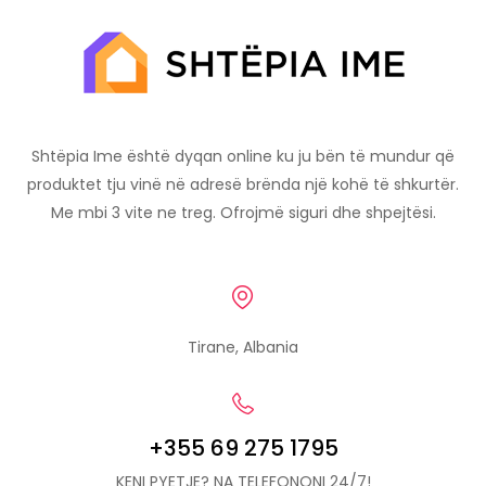
Shtëpia Ime është dyqan online ku ju bën të mundur që
produktet tju vinë në adresë brënda një kohë të shkurtër.
Me mbi 3 vite ne treg. Ofrojmë siguri dhe shpejtësi.
Tirane, Albania
+355 69 275 1795
KENI PYETJE? NA TELEFONONI 24/7!