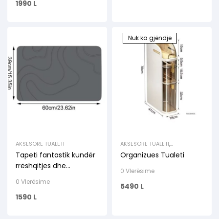
1990
L
Nuk ka gjëndje
AKSESORE TUALETI
AKSESORE TUALETI
,
ORGANIZUES
,
RAFTE
Tapeti fantastik kundër
Organizues Tualeti
rrëshqitjes dhe
0 Vlerësime
lagështirës për tualetin
0 Vlerësime
5490
L
tuaj.
1590
L