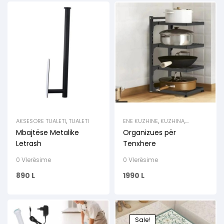
AKSESORE TUALETI
,
TUALETI
ENE KUZHINE
,
KUZHINA
,
ORGANIZUES
,
RAFTE
,
RAFTE &
Mbajtëse Metalike
Organizues për
MBAJTESE
Letrash
Tenxhere
0 Vlerësime
0 Vlerësime
890
L
1990
L
Sale!