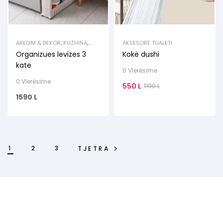
AREDIM & DEKOR
,
KUZHINA
,
AKSESORE TUALETI
MBAJTESE FRUTASH
,
MBAJTESE
Organizues levizes 3
Kokë dushi
VAJI & LENGJESH
,
RAFTE
kate
0 Vlerësime
0 Vlerësime
550
L
1190
L
1590
L
1
2
3
TJETRA