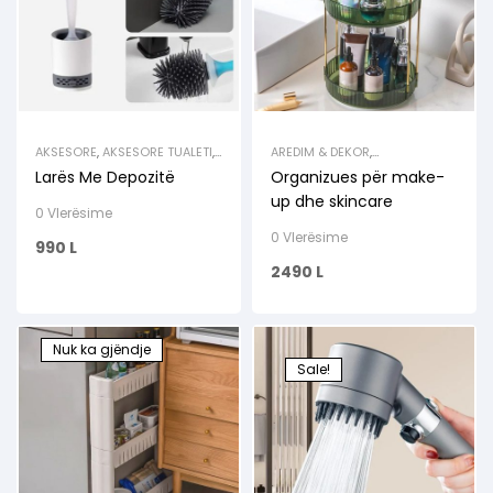
AKSESORE
,
AKSESORE TUALETI
,
AREDIM & DEKOR
,
HIGJENA
,
PASTRIM
,
TUALETI
ORGANIZUESE
,
SALLONI
,
Larës Me Depozitë
Organizues për make-
TUALETI
up dhe skincare
0 Vlerësime
0 Vlerësime
990
L
2490
L
Nuk ka gjëndje
Sale!