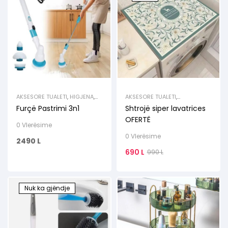
AKSESORE TUALETI
,
HIGJENA
,
AKSESORE TUALETI
,
PASTRIM
,
RISI
,
TUALETI
ELEKTORSHTEPIAKE TE MEDHA
,
Furçë Pastrimi 3n1
Shtrojë siper lavatrices
HIGJENA
,
PASTRIM
,
TUALETI
OFERTË
0 Vlerësime
0 Vlerësime
2490
L
690
L
990
L
Nuk ka gjëndje